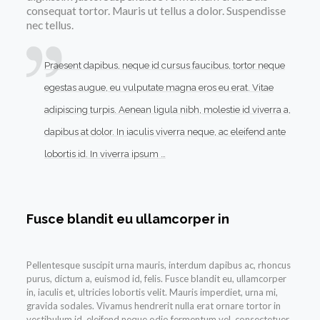
consequat tortor. Mauris ut tellus a dolor. Suspendisse
nec tellus.
Praesent dapibus, neque id cursus faucibus, tortor neque
egestas augue, eu vulputate magna eros eu erat. Vitae
adipiscing turpis. Aenean ligula nibh, molestie id viverra a,
dapibus at dolor. In iaculis viverra neque, ac eleifend ante
lobortis id. In viverra ipsum …
Fusce blandit eu ullamcorper in
Pellentesque suscipit urna mauris, interdum dapibus ac, rhoncus
purus, dictum a, euismod id, felis. Fusce blandit eu, ullamcorper
in, iaculis et, ultricies lobortis velit. Mauris imperdiet, urna mi,
gravida sodales. Vivamus hendrerit nulla erat ornare tortor in
vestibulum id, eleifend neque odio fermentum vel, consectetuer