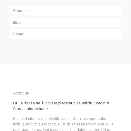
About us
Blog
Home
About us
Nulla risus ante, luctus et placerat quis, efficitur nec nisl.
Cras iaculis tristique.
Etiam at nibh turpis! Vestibulum mattis risus eget dolor
finibus, ut luctus est congue. Ut sit amet interdum erat; quis
malesuada lacus. Sed mauris diam, sodales a imperdiet ut.