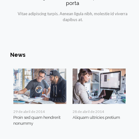
porta
Vitae adipiscing turpis. Aenean ligula nibh, molestie id viverra
dapibus at.
News
29 de abril de 2014
28 de abril de 2014
12 
Proin sed quam hendrerit
Aliquam ultricies pretium
Nul
nonummy
lac
moll