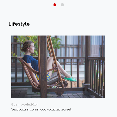
Lifestyle
8 de mayo de 2014
7 de
Vestibulum commodo volutpat laoreet
Quis