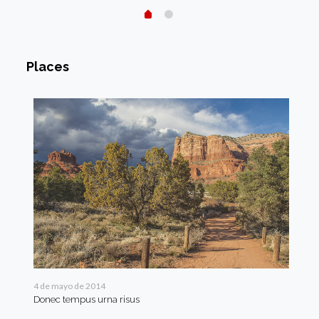
Places
4 de mayo de 2014
4 d
Donec tempus urna risus
Vid