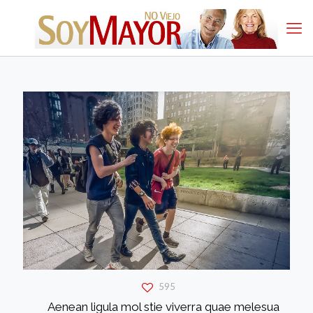
595
Aenean ligula mol stie viverra quae melesua